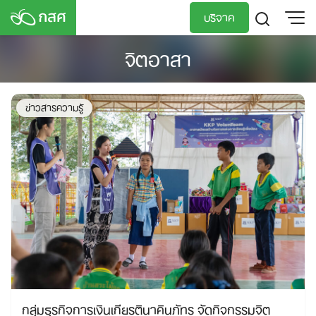
Skip
บริจาค
to
content
จิตอาสา
TH
EN
ข่าวสารความรู้
กลุ่มธุรกิจการเงินเกียรตินาคินภัทร จัดกิจกรรมจิต