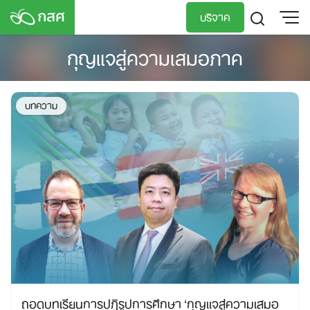
Skip
บริจาค
to
content
กุญแจสู่ความเสมอภาค
TH
EN
บทความ
ถอดบทเรียนการปฏิรูปการศึกษา ‘กุญแจสู่ความเสมอ