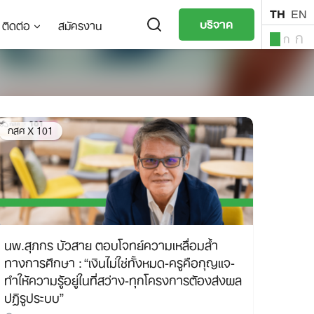
TH
EN
บริจาค
ติดต่อ
สมัครงาน
ก
ก
ก
TH
EN
กสศ X 101
นพ.สุภกร บัวสาย ตอบโจทย์ความเหลื่อมล้ำ
ทางการศึกษา : “เงินไม่ใช่ทั้งหมด-ครูคือกุญแจ-
ทำให้ความรู้อยู่ในที่สว่าง-ทุกโครงการต้องส่งผล
ปฏิรูประบบ”