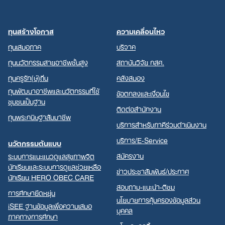
ทุนสร้างโอกาส
ความเคลื่อนไหว
ทุนเสมอภาค
บริจาค
ทุนนวัตกรรมสายอาชีพชั้นสูง
สถาบันวิจัย กสศ.
ทุนครูรัก(ษ์)ถิ่น
คลังสมอง
ทุนพัฒนาอาชีพและนวัตกรรมที่ใช้
ข้อตกลงและเงื่อนไข
ชุมชนเป็นฐาน
ติดต่อสำนักงาน
ทุนพระกนิษฐาสัมมาชีพ
บริการสำหรับภาคีร่วมดำเนินงาน
บริการ/E-Service
นวัตกรรมต้นแบบ
สมัครงาน
ระบบการแนะแนวดูแลสุขภาพจิต
นักเรียนและระบบการดูแลช่วยเหลือ
ข่าวประชาสัมพันธ์/ประกาศ
นักเรียน HERO OBEC CARE
สอบถาม-แนะนำ-ติชม
การศึกษายืดหยุ่น
นโยบายการคุ้มครองข้อมูลส่วน
iSEE ฐานข้อมูลเพื่อความเสมอ
บุคคล
ภาคทางการศึกษา