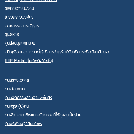
ผลการดำเนินงาน
โครงสร้างองค์กร
Search
คณะกรรมการบริหาร
for:
ผู้บริหาร
ศูนย์ข้อมูลกฎหมาย
คู่มือหรือแนวทางการให้บริการสำหรับผู้รับบริการหรือผู้มาติดต่อ
EEF Portal (ใช้เฉพาะภายใน)
ทุนสร้างโอกาส
ทุนเสมอภาค
ทุนนวัตกรรมสายอาชีพชั้นสูง
ทุนครูรัก(ษ์)ถิ่น
ทุนพัฒนาอาชีพและนวัตกรรมที่ใช้ชุมชนเป็นฐาน
ทุนพระกนิษฐาสัมมาชีพ