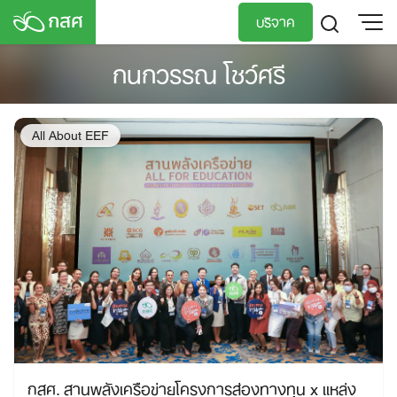
Skip
บริจาค
to
content
กนกวรรณ โชว์ศรี
TH
EN
All About EEF
กสศ. สานพลังเครือข่ายโครงการส่องทางทุน x แหล่ง