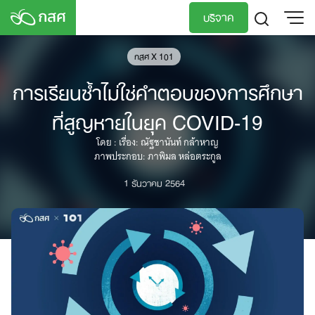
Skip
บริจาค
to
content
TH
EN
กสศ X 101
การเรียนซ้ำไม่ใช่คำตอบของการศึกษา
ที่สูญหายในยุค COVID-19
โดย : เรื่อง: ณัฐชานันท์ กล้าหาญ
ภาพประกอบ: ภาพิมล หล่อตระกูล
1 ธันวาคม 2564