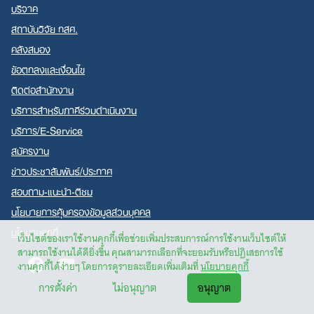
บริจาค
สถาบันวิจัย กสศ.
คลังสมอง
ข้อตกลงและเงื่อนไข
ติดต่อสำนักงาน
บริการสำหรับภาคีร่วมดำเนินงาน
บริการ/E-Service
สมัครงาน
ข่าวประชาสัมพันธ์/ประกาศ
สอบถาม-แนะนำ-ติชม
นโยบายการคุ้มครองข้อมูลส่วนบุคคล
นโยบายคุกกี้
เว็บไซต์ของเราใช้งานคุกกี้เพื่อช่วยเพิ่มประสบการณ์การใช้งานเว็บไซต์ให้
สามารถใช้งานได้ดียิ่งขึ้น คุณสามารถเลือกที่จะยอมรับหรือปฏิเสธการใช้
Facebook
Youtube
งานคุกกี้ได้ง่ายๆ โดยการดูรายละเอียดเพิ่มเติมที่
นโยบายคุกกี้
การตั้งค่า
ไม่อนุญาต
อนุญาต