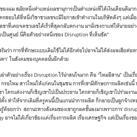
งผม สมัยหนึ่งตำแหน่งเลขานุการเป็นตำแหน่งที่ได้เงินเดือนดีมาก
ใครสอบได้ที่หนึ่งวิชาชวเลขจะมีโอกาสเข้าทำงานในบริษัทดังๆ แต่เมื่
าเลขาที่เคยจดชวเลขได้เร็วที่สุดกลับตกงาน มานั่งชงกาแฟให้นายอย่าง
ป็นศูนย์ นี่คือตัวอย่างหนึ่งของ Disruption ที่เห็นชัด”
ิมว่า การที่ทักษะแบบเดิมใช้ไม่ได้อีกต่อไปอาจไม่ได้ส่งผลเสียต่อหน้
้าตา’ ในสังคมของบุคคลนั้นอีกด้วย
ึ่งเล่าตัวอย่างเรื่อง Disruption ไว้น่าสนใจมาก คือ “ไหมอีสาน” เป็นเร
รอไหม สาวไหมให้แก่คนในชุมชน การที่เขามีทักษะการผลิตเช่นนี้ ท
ขา ใครแต่งงานก็เชิญเขาไปเป็นประธาน ใครตายก็เชิญเขาไปร่วมงานศ
ตั้ง ทำให้จากเดิมที่ครูคนนี้เป็นแกนนำการผลิต ก็กลายเป็นลูกจ้าง
วามรู้ด้อยกว่า สถานะทางสังคมของเขาถูกลดขั้นลงมาเพราะการ disrup
อาจไม่ได้เกี่ยวข้องแค่เรื่องการผลิต เรื่องเศรษฐกิจ แต่เป็นเรื่องของส