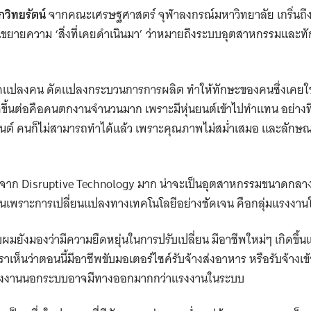
วิทยรัตน์
จากคณะเศรษฐศาสตร์ จุฬาลงกรณ์มหาวิทยาลัย เกริ่นถึ
่อนขยายความ ‘สิ่งที่เคยดำเนินมา’ ว่าหมายถึงระบบอุตสาหกรรมแล
ัดแปลงคน ดัดแปลงกระบวนการการผลิต ทำให้ทักษะของคนซึ่งเคยใ
ิดขึ้นต่อคือคนตกงานจำนวนมาก เพราะมีหุ่นยนต์เข้าไปทำแทน อย่างที่
ถยนต์ คนก็ไม่สามารถทำได้แล้ว เพราะคุณภาพไม่สม่ำเสมอ และลักษณ
ทบจาก Disruptive Technology มาก น่าจะเป็นอุตสาหกรรมขนาดกลาง
นเพราะการเปลี่ยนแปลงทางเทคโนโลยีอย่างชัดเจน คือกลุ่มแรงงา
ยังมองว่ามีความยืดหยุ่นในการปรับเปลี่ยน มีอาชีพใหม่ๆ เกิดขึ้น
ราเห็นว่าตอนนี้มีอาชีพขับมอเตอร์ไซค์รับจ้างส่งอาหาร หรือรับจ้างเข
ว แรงงานนอกระบบอาจมีทางออกมากกว่าแรงงานในระบบ