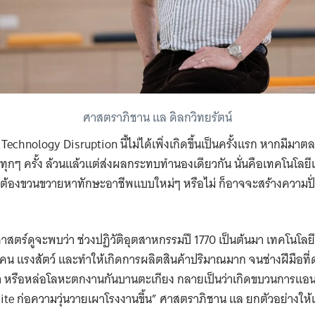
ศาสตราภิชาน แล ดิลกวิทยรัตน์
 Technology Disruption นี้ไม่ได้เพิ่งเกิดขึ้นเป็นครั้งแรก หากมีม
ทุกๆ ครั้ง ล้วนแล้วแต่ส่งผลกระทบทำนองเดียวกัน นั่นคือเทคโนโล
นต้องขวนขวายหาทักษะอาชีพแบบใหม่ๆ หรือไม่ ก็อาจจะสร้างความป
สตร์ดูจะพบว่า ช่วงปฏิวัติอุตสาหกรรมปี 1770 เป็นต้นมา เทคโนโลยีเ
งคน แรงสัตว์ และทำให้เกิดการผลิตสินค้าปริมาณมาก จนช่างฝีมือที
เผา หรือหล่อโลหะตกงานกันบานตะเกียง กลายเป็นว่าเกิดขบวนการแอนตี้
ite ก่อความวุ่นวายเผาโรงงานขึ้น” ศาสตราภิชาน แล ยกตัวอย่างให