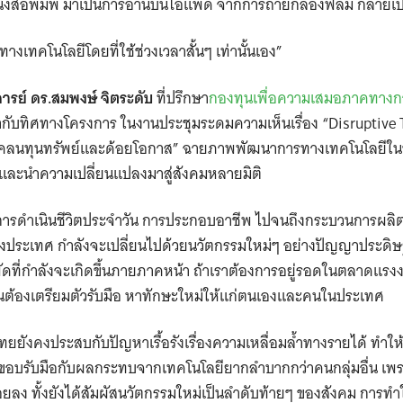
งสือพิมพ์ มาเป็นการอ่านบนไอแพด จากการถ่ายกล้องฟิล์ม กลายเป็
ทางเทคโนโลยีโดยที่ใช้ช่วงเวลาสั้นๆ เท่านั้นเอง”
รย์ ดร.สมพงษ์ จิตระดับ
ที่ปรึกษา
กองทุนเพื่อความเสมอภาคทางก
ับทิศทางโครงการ ในงานประชุมระดมความเห็นเรื่อง “Disruptive 
ลนทุนทรัพย์และด้อยโอกาส” ฉายภาพพัฒนาการทางเทคโนโลยีในช่วงไ
็ว และนำความเปลี่ยนแปลงมาสู่สังคมหลายมิติ
อย่างการดำเนินชีวิตประจำวัน การประกอบอาชีพ ไปจนถึงกระบวนการผลิ
งประเทศ กำลังจะเปลี่ยนไปด้วยนวัตกรรมใหม่ๆ อย่างปัญญาประดิษฐ
ัดที่กำลังจะเกิดขึ้นภายภาคหน้า ถ้าเราต้องการอยู่รอดในตลาดแร
ำเป็นต้องเตรียมตัวรับมือ หาทักษะใหม่ให้แก่ตนเองและคนในประเทศ
ไทยยังคงประสบกับปัญหาเรื้อรังเรื่องความเหลื่อมล้ำทางรายได้ ทำให
ขอบรับมือกับผลกระทบจากเทคโนโลยียากลำบากกว่าคนกลุ่มอื่น เพ
ง ทั้งยังได้สัมผัสนวัตกรรมใหม่เป็นลำดับท้ายๆ ของสังคม การทำให