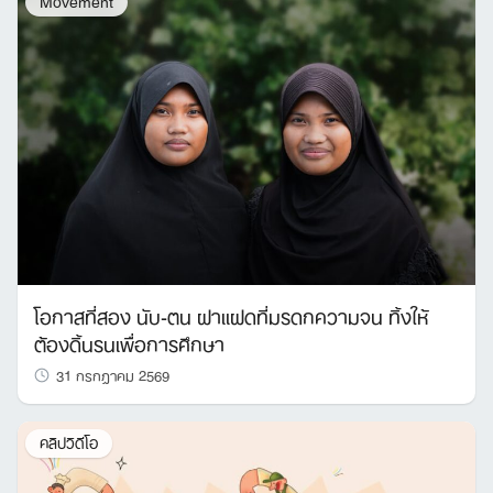
โอกาสที่สอง นับ-ตน ฝาแฝดที่มรดกความจน ทิ้งให้
ต้องดิ้นรนเพื่อการศึกษา
31 กรกฎาคม 2569
คลิปวิดีโอ