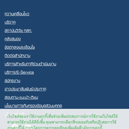
ความเคลื่อนไหว
บริจาค
สถาบันวิจัย กสศ.
คลังสมอง
ข้อตกลงและเงื่อนไข
ติดต่อสำนักงาน
บริการสำหรับภาคีร่วมดำเนินงาน
บริการ/E-Service
สมัครงาน
ข่าวประชาสัมพันธ์/ประกาศ
สอบถาม-แนะนำ-ติชม
นโยบายการคุ้มครองข้อมูลส่วนบุคคล
นโยบายคุกกี้
เว็บไซต์ของเราใช้งานคุกกี้เพื่อช่วยเพิ่มประสบการณ์การใช้งานเว็บไซต์ให้
สามารถใช้งานได้ดียิ่งขึ้น คุณสามารถเลือกที่จะยอมรับหรือปฏิเสธการใช้
Facebook
Youtube
งานคุกกี้ได้ง่ายๆ โดยการดูรายละเอียดเพิ่มเติมที่
นโยบายคุกกี้