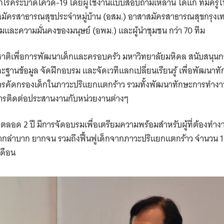
โรคระบาดโควิด-19 โดยผู้ใช้งานแบบสอบถามเหล่านี้ ได้แก่ ทีมครูใ
มัครสาธารณสุขประจำหมู่บ้าน (อสม.) อาสาสมัครสาธารณสุขกรุง
และความมั่นคงของมนุษย์ (อพม.) และผู้นำชุมชน กว่า 70 ทีม
ติเพื่อการพัฒนาเด็กและครอบครัว มหาวิทยาลัยมหิดล สนับสนุนการ
ะฐานข้อมูล จัดฝึกอบรม และจัดเวทีแลกเปลี่ยนเรียนรู้ เพื่อพัฒนา
รคัดกรองเด็กในภาวะปริแยกแตกร้าว รวมทั้งพัฒนาทักษะการทำงาน
ารติดต่อประสานงานกับหน่วยงานต่างๆ
า ตลอด 2 ปี มีการจัดอบรมเพื่อเตรียมความพร้อมสำหรับผู้ที่ต้องทำ
ยากลำบาก ยากจน รวมถึงฟื้นฟูเด็กจากภาวะปริแยกแตกร้าว จำนวน 11 ห
เดือน