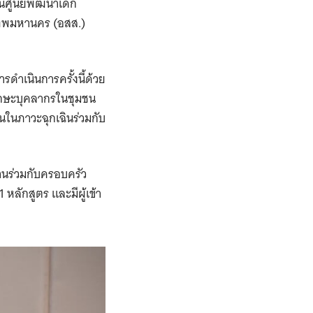
นศูนย์พัฒนาเด็ก
เทพมหานคร (อสส.)
ดำเนินการครั้งนี้ด้วย
ทักษะบุคลากรในชุมชน
ในภาวะฉุกเฉินร่วมกับ
งานร่วมกับครอบครัว
ลักสูตร และมีผู้เข้า