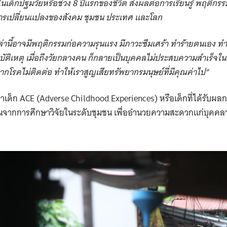
เด็กปฐมวัยหรือช่วง 8 ปีแรกของชีวิต ส่งผลต่อการเรียนรู้ พฤติกร
ารเปลี่ยนแปลงของสังคม ชุมชน ประเทศ และโลก
ด็กเหล่านี้อาจมีพฤติกรรมก่อความรุนแรง มีภาวะซึมเศร้า ทำร้ายตนเอง ทำร้
ุบัติเหตุ เมื่อถึงวัยกลางคน ก็กลายเป็นบุคคลไม่ประสบความสำเร็จใ
ิตจากโรคไม่ติดต่อ ทำให้เราสูญเสียทรัพยากรมนุษย์ที่มีคุณค่าไป”
หาเด็ก ACE (Adverse Childhood Experiences) หรือเด็กที่ได้รับ
ึ้นจากการศึกษาวิจัยในระดับชุมชน เพื่ออำนวยความสะดวกแก่บุคคลาก