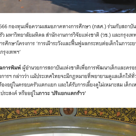
ม 2566 กองทุนเพื่อความเสมอภาคทางการศึกษา (กสศ.) ร่วมกับสถาบัน
ว มหาวิทยาลัยมหิดล สำนักงานการวิจัยแห่งชาติ (วช.) และกรุงเ
ศึกษาโครงการ ‘การเฝ้าระวังและฟื้นฟูผลกระทบต่อเด็กในภาวะ
กรุงเทพฯ’
ผลการพิมพ์
ผู้อำนวยการสถาบันแห่งชาติเพื่อการพัฒนาเด็กและครอบ
การฯ กล่าวว่า แม้ประเทศไทยจะมีกฎหมายที่พยายามดูแลเด็กให้ทั่วถ
งอยู่ในครอบครัวแตกแยก และได้รับการเลี้ยงดูไม่เหมาะสม เด็กเหล่านี
ประสงค์ หรืออยู่ใน
ภาวะ ‘ปริแยกแตกร้าว’