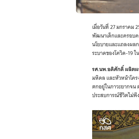
เมื่อวันที่ 27 มกราค
พัฒนาเด็กและครอบครั
นโยบายและแถลงผลการ
ระบาดของโควิด-19 ใน
รศ.นพ.อดิศักดิ์ ผลิต
มหิดล และหัวหน้าโครง
ตกอยู่ในภาวะยากจน ต้อ
ประสบการณ์ชีวิตไม่พึง