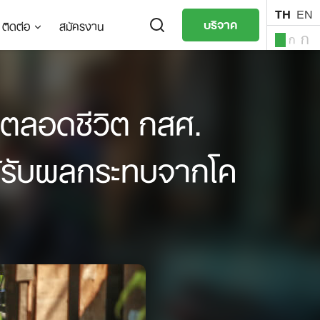
TH
EN
บริจาค
ติดต่อ
สมัครงาน
ก
ก
ก
TH
EN
ตลอดชีวิต กสศ.
่ได้รับผลกระทบจากโค