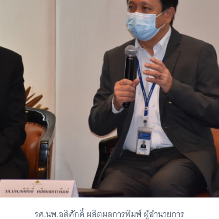
รศ.นพ.อดิศักดิ์ ผลิตผลการพิมพ์ ผู้อำนวยการ