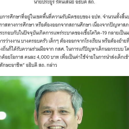
นายประยูร รัตนเสนีย์ อธิบดี สถ.
บบการศึกษาที่อยู่ในเขตพื้นที่ความรับผิดชอบของ อปท. จำนวนทั้งส
้รับโอกาสทางการศึกษา หรือต้องออกจากสถานศึกษา เนื่องจากปัญหาส
ะกอบกับในปัจจุบันเกิดการแพร่ระบาดของเชื้อโควิด-19 กลายเป็นม
รว่างงาน บางครอบครัว เด็กๆ ต้องออกจากโรงเรียน หรือต้องย้ายที่อยู่
งถิ่นก็ได้รับความร่วมมือจาก กสศ. ในการแก้ปัญหาเด็กนอกระบบ โ
ด็กด้อยโอกาส คนละ 4,000 บาท เพื่อเป็นค่าใช้จ่ายในการนำส่งเด็กเ
้ทักษะอาชีพ” อธิบดี สถ. กล่าว