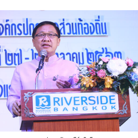
Search
for: