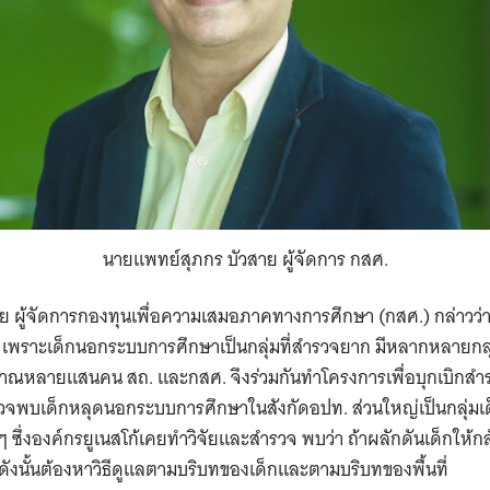
นายแพทย์สุภกร บัวสาย ผู้จัดการ กสศ.
 ผู้จัดการกองทุนเพื่อความเสมอภาคทางการศึกษา (กสศ.) กล่าวว่า 
ด เพราะเด็กนอกระบบการศึกษาเป็นกลุ่มที่สำรวจยาก มีหลากหลายกลุ่ม
าณหลายแสนคน สถ. และกสศ. จึงร่วมกันทำโครงการเพื่อบุกเบิกสำรวจเด
วจพบเด็กหลุดนอกระบบการศึกษาในสังกัดอปท. ส่วนใหญ่เป็นกลุ่มเด็
ๆ ซึ่งองค์กรยูเนสโก้เคยทำวิจัยและสำรวจ พบว่า ถ้าผลักดันเด็กให้ก
ังนั้นต้องหาวิธีดูแลตามบริบทของเด็กและตามบริบทของพื้นที่