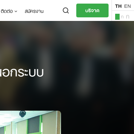
TH
EN
บริจาค
ติดต่อ
สมัครงาน
ก
ก
ก
TH
EN
กนอกระบบ