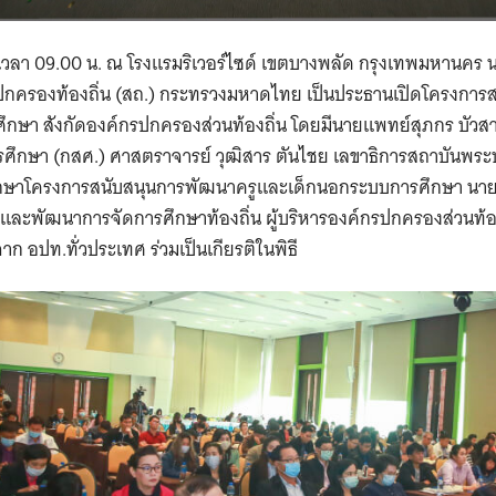
3 เวลา 09.00 น. ณ โรงแรมริเวอร์ไซด์ เขตบางพลัด กรุงเทพมหานคร น
รปกครองท้องถิ่น (สถ.) กระทรวงมหาดไทย เป็นประธานเปิดโครงการ
ษา สังกัดองค์กรปกครองส่วนท้องถิ่น โดยมีนายแพทย์สุภกร บัวสาย
กษา (กสศ.) ศาสตราจารย์ วุฒิสาร ตันไชย เลขาธิการสถาบันพระป
ึกษาโครงการสนับสนุนการพัฒนาครูและเด็กนอกระบบการศึกษา นายสุพจ
ละพัฒนาการจัดการศึกษาท้องถิ่น ผู้บริหารองค์กรปกครองส่วนท้อง
ก อปท.ทั่วประเทศ ร่วมเป็นเกียรติในพิธี