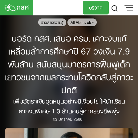
Skip
บริจาค
to
content
ข่าวสารความรู้
All About EEF
TH
EN
บอร์ด กสศ. เสนอ ครม. เคาะงบแก้
เหลื่อมล้ำการศึกษาปี 67 วงเงิน 7.9
พันล้าน สนับสนุนมาตรการฟื้นฟูเด็ก
เยาวชนจากผลกระทบโควิดกลับสู่ภาวะ
ปกติ
เพิ่มอัตราเงินอุดหนุนอย่างมีเงื่อนไข ให้นักเรียน
ยากจนพิเศษ 1.3 ล้านคนสู้ค่าครองชีพพุ่ง
23 มกราคม 2566