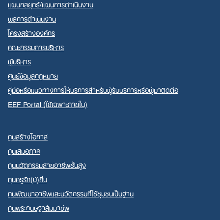
แผนกลยุทธ์/แผนการดำเนินงาน
ผลการดำเนินงาน
โครงสร้างองค์กร
คณะกรรมการบริหาร
ผู้บริหาร
ศูนย์ข้อมูลกฎหมาย
คู่มือหรือแนวทางการให้บริการสำหรับผู้รับบริการหรือผู้มาติดต่อ
EEF Portal (ใช้เฉพาะภายใน)
ทุนสร้างโอกาส
ทุนเสมอภาค
ทุนนวัตกรรมสายอาชีพชั้นสูง
ทุนครูรัก(ษ์)ถิ่น
ทุนพัฒนาอาชีพและนวัตกรรมที่ใช้ชุมชนเป็นฐาน
ทุนพระกนิษฐาสัมมาชีพ