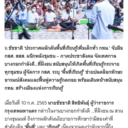
อ.
ชัชชาติ ‘ประกาศผลักดันพื้นที่เรียนรู้เพื่อเด็กทั่ว กทม.’ จับมือ
กสศ. สสส. ผนึกพลังชุมชน – ภาคประชาสังคม จัดเทศกาล
บางกอกกำลังดี…ที่ฝั่งธน สนับสนุนให้เกิดพื้นที่เรียนรู้กระจาย
ทุกชุมชน ผู้จัดการ กสศ. ระบุ ‘พื้นที่เรียนรู้’ ช่วยปลดล็อกทักษะ
อารมณ์สังคมและฟื้นฟูความรู้ถดถอย พร้อมเดินหน้าสนับสนุน
กทม. สร้างเมืองแห่งการเรียนรู้
เมื่อวันที่ 10 ก.ค. 2565
นายชัชชาติ สิทธิพันธุ์ ผู้ว่าราชการ
กรุงเทพมหานคร
กล่าวในงานบางกอกกำลังดี …ที่ฝั่งธน ณ สวน
บางขุนนนท์ ถึงการผลักดันนโยบายการศึกษาว่ามีสองคำที่
สำคัญคือ
‘พื้นที่’
และ
‘เรียนรู้’
เนื่องจากมองว่านับจากนี้ถึง