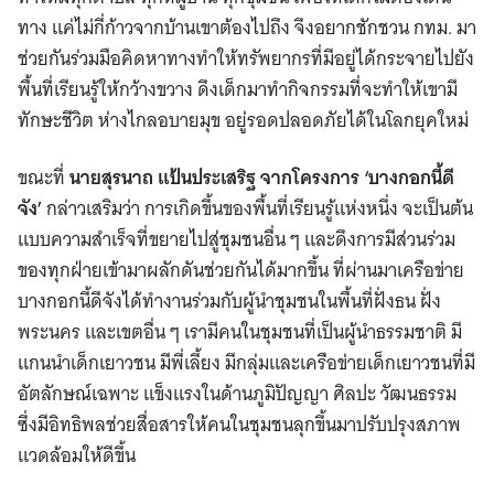
ทาง แค่ไม่กี่ก้าวจากบ้านเขาต้องไปถึง จึงอยากชักชวน กทม. มา
ช่วยกันร่วมมือคิดหาทางทำให้ทรัพยากรที่มีอยู่ได้กระจายไปยัง
พื้นที่เรียนรู้ให้กว้างขวาง ดึงเด็กมาทำกิจกรรมที่จะทำให้เขามี
ทักษะชีวิต ห่างไกลอบายมุข อยู่รอดปลอดภัยได้ในโลกยุคใหม่
ขณะที่
นายสุรนาถ แป้นประเสริฐ จากโครงการ ‘บางกอกนี้ดี
จัง’
กล่าวเสริมว่า การเกิดขึ้นของพื้นที่เรียนรู้แห่งหนึ่ง จะเป็นต้น
แบบความสำเร็จที่ขยายไปสู่ชุมชนอื่น ๆ และดึงการมีส่วนร่วม
ของทุกฝ่ายเข้ามาผลักดันช่วยกันได้มากขึ้น ที่ผ่านมาเครือข่าย
บางกอกนี้ดีจังได้ทำงานร่วมกับผู้นำชุมชนในพื้นที่ฝั่งธน ฝั่ง
พระนคร และเขตอื่น ๆ เรามีคนในชุมชนที่เป็นผู้นำธรรมชาติ มี
แกนนำเด็กเยาวชน มีพี่เลี้ยง มีกลุ่มและเครือข่ายเด็กเยาวชนที่มี
อัตลักษณ์เฉพาะ แข็งแรงในด้านภูมิปัญญา ศิลปะ วัฒนธรรม
ซึ่งมีอิทธิพลช่วยสื่อสารให้คนในชุมชนลุกขึ้นมาปรับปรุงสภาพ
แวดล้อมให้ดีขึ้น