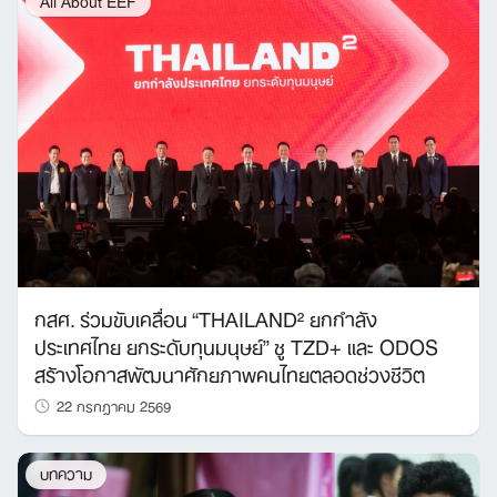
All About EEF
กสศ. ร่วมขับเคลื่อน “THAILAND² ยกกำลัง
ประเทศไทย ยกระดับทุนมนุษย์” ชู TZD+ และ ODOS
สร้างโอกาสพัฒนาศักยภาพคนไทยตลอดช่วงชีวิต
22 กรกฎาคม 2569
บทความ