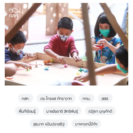
กสศ.
ดร.ไกรยส ภัทราวาท
กทม.
สสส.
พื้นที่เรียนรู้
นายชัชชาติ สิทธิพันธุ์
ณัฐยา บุญภักดี
สุรนาถ แป้นประเสริฐ
บางกอกนี้ดีจัง