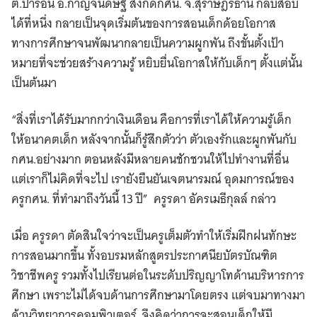
ต.ป่าร่อน อ.กาญจนดิษฐ์ สังกัดกศน. จ.สุราษฎร์ธานี กลับสอบ
ได้ที่หนึ่ง กลายเป็นจุดเริ่มต้นของการสอนเด็กด้อยโอกาส
ทางการศึกษาจนพัฒนากลายเป็นความผูกพัน ถึงขั้นตั้งเป้า
หมายที่จะช่วยสร้างความรู้ หยิบยื่นโอกาสให้กับเด็กๆ ตั้งแต่นั้น
เป็นต้นมา
“สิ่งที่เราได้รับมากกว่าเงินเดือน คือการที่เราได้ให้ความรู้เด็ก
ให้อนาคตเด็ก หลังจากนั้นก็รู้สึกตัวว่า ตัวเองรักและผูกพันกับ
กศน.อย่างมาก ​ตอนหลังมีหลายคนชักชวนให้ไปทำงานที่อื่น
แต่เราก็ไม่คิดที่จะไป เรายังยืนยันเจตนารมณ์ อุดมการณ์ของ
ครูกศน. ที่ทำมาถึงวันนี้
13
ปี” ครูรดา อัครเมธีกุลล์ กล่าว
เมื่อ ครูรดา ตัดสินใจว่าจะเป็นครูเต็มตัวทำให้เริ่มฝึกฝนทักษะ
การสอนมากขึ้น ทั้งอบรมหลักสูตรประกาศนียบัตรบัณฑิต
วิชาชีพครู รวมทั้งไปเรียนต่อในระดับปริญญาโทด้านบริหารการ
ศึกษา เพราะไม่ได้จบด้านการศึกษามาโดยตรง แต่จบมาทางมา
ด้านวิทยาการคอมพิวเตอร์ จึงคิดว่าการจะสอนเด็กให้มี