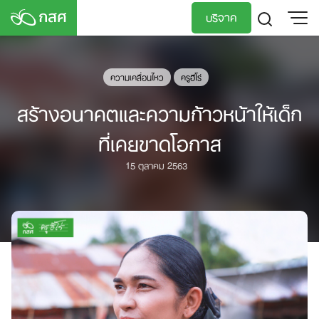
Skip
บริจาค
to
content
TH
EN
ความเคลื่อนไหว
ครูฮีโร่
สร้างอนาคตและความก้าวหน้าให้เด็ก
ที่เคยขาดโอกาส​
15 ตุลาคม 2563