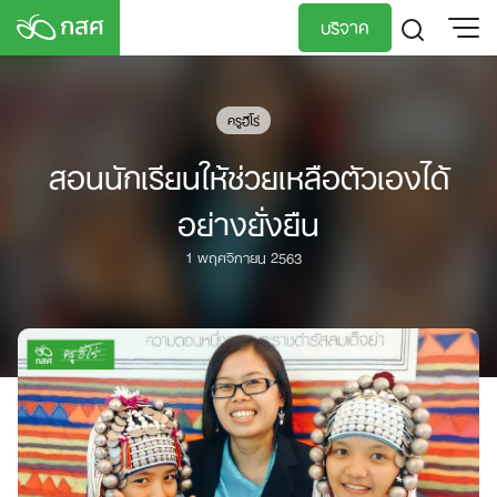
Skip
บริจาค
to
content
TH
EN
ครูฮีโร่
สอนนักเรียนให้ช่วยเหลือตัวเองได้
อย่างยั่งยืน
1 พฤศจิกายน 2563