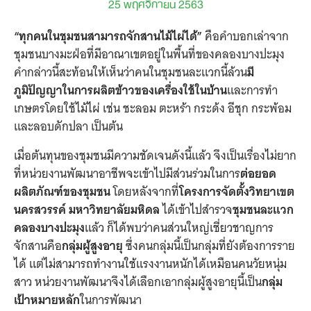
25 พฤศจิกายน 2563
“ทุกคนในชุมชนสามารถจักสานไม้ไผ่ได้”
คือคำบอกเล่าจาก
ชุมชนบางมะฝ่อที่มีอาณาเขตอยู่ในพื้นที่ของคลองบางปะมุง
คำกล่าวนี้สะท้อนให้เห็นว่าคนในชุมชนละแวกนี้ล้วน
มี
ภูมิปัญญาในการผลิตข้าวของเครื่องใช้ในบ้าน
และการทำ
เกษตรโดยใช้ไม้ไผ่ เช่น ชะลอม ตะหร้า กระด้ง อีชุก กระพ้อม
และลอบดักปลา เป็นต้น
เมื่อต้นทุนของชุมชนมีความชัดเจนดังนี้แล้ว จึงเป็นเรื่องไม่ยาก
ที่หน่วยงานพัฒนาอาชีพจะเข้าไปมีส่วนร่วมในการ
ต่อยอด
ผลิตภัณฑ์ของชุมชน
โดยหลังจากที่
โครงการจัดตั้งวิทยาเขต
นครสวรรค์ มหาวิทยาลัยมหิดล
ได้เข้าไปสำรวจ
ชุมชนละแวก
คลองบางปะมุง
แล้ว ก็ได้พบว่าคนส่วนใหญ่เชี่ยวชาญการ
จักสานคือ
กลุ่มผู้สูงอายุ
ซึ่งคนกลุ่มนี้เป็นกลุ่มที่ยังต้องการราย
ได้ แต่ไม่สามารถทำงานใช้แรงงานหนักได้เหมือนคนวัยหนุ่ม
สาว หน่วยงานพัฒนาจึงได้เลือกเอากลุ่มผู้สูงอายุนี้เป็น
กลุ่ม
เป้าหมายหลัก
ในการพัฒนา