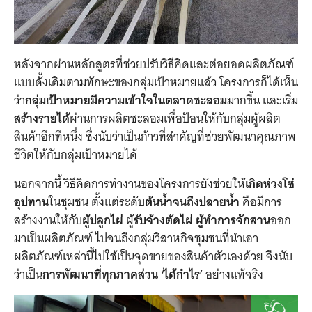
หลังจากผ่านหลักสูตรที่ช่วยปรับวิธีคิดและต่อยอดผลิตภัณฑ์
แบบดั้งเดิมตามทักษะของกลุ่มเป้าหมายแล้ว โครงการก็ได้เห็น
ว่า
กลุ่มเป้าหมายมีความเข้าใจในตลาดชะลอม
มากขึ้น และเริ่ม
สร้างรายได้
ผ่านการผลิตชะลอมเพื่อป้อนให้กับกลุ่มผู้ผลิต
สินค้าอีกทีหนึ่ง ซึ่งนับว่าเป็นก้าวที่สำคัญที่ช่วยพัฒนาคุณภาพ
ชีวิตให้กับกลุ่มเป้าหมายได้
นอกจากนี้ วิธีคิดการทำงานของโครงการยังช่วยให้
เกิดห่วงโซ่
อุปทาน
ในชุมชน ตั้งแต่ระดับ
ต้นน้ำจนถึงปลายน้ำ
คือมีการ
สร้างงานให้กับ
ผู้ปลูกไผ่
ผู้
รับจ้างตัดไผ่ ผู้ทำการจักสาน
ออก
มาเป็นผลิตภัณฑ์ ไปจนถึงกลุ่มวิสาหกิจชุมชนที่นำเอา
ผลิตภัณฑ์เหล่านี้ไปใช้เป็นจุดขายของสินค้าตัวเองด้วย จึงนับ
ว่าเป็น
การพัฒนาที่ทุกภาคส่วน ‘ได้กำไร’
อย่างแท้จริง