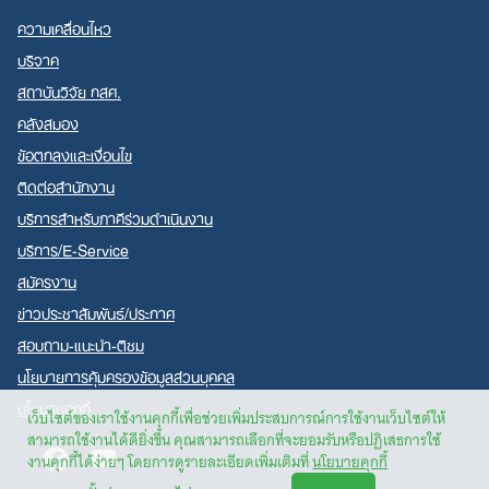
ความเคลื่อนไหว
บริจาค
สถาบันวิจัย กสศ.
คลังสมอง
ข้อตกลงและเงื่อนไข
ติดต่อสำนักงาน
บริการสำหรับภาคีร่วมดำเนินงาน
บริการ/E-Service
สมัครงาน
ข่าวประชาสัมพันธ์/ประกาศ
สอบถาม-แนะนำ-ติชม
นโยบายการคุ้มครองข้อมูลส่วนบุคคล
นโยบายคุกกี้
เว็บไซต์ของเราใช้งานคุกกี้เพื่อช่วยเพิ่มประสบการณ์การใช้งานเว็บไซต์ให้
สามารถใช้งานได้ดียิ่งขึ้น คุณสามารถเลือกที่จะยอมรับหรือปฏิเสธการใช้
Facebook
Youtube
งานคุกกี้ได้ง่ายๆ โดยการดูรายละเอียดเพิ่มเติมที่
นโยบายคุกกี้