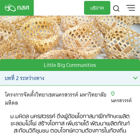
Skip
บริจาค
to
content
TH
EN
Little Big Communities
โครงการจัดตั้งวิทยาเขตนครสวรรค์ มหาวิทยาลัย
นครสวรรค์
มหิดล
ม.มหิดล นครสวรรค์ ดึงผู้ด้อยโอกาสมาฝึกทักษะผลิต
ชะลอมไม้ไผ่ สร้างโอกาส เพิ่มรายได้ พัฒนาผลิตภัณฑ์
สะท้อนวิถีชุมชน ตอบโจทย์ความต้องการในท้องถิ่น