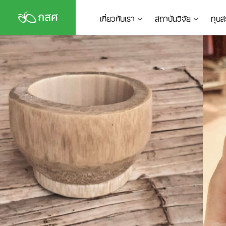
Skip
เกี่ยวกับเรา
สถาบันวิจัย
ทุนส
to
content