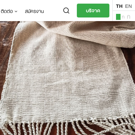
TH
EN
บริจาค
ติดต่อ
สมัครงาน
ก
ก
ก
TH
EN