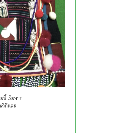
ี้ เริ่มจาก
นวิถีและ