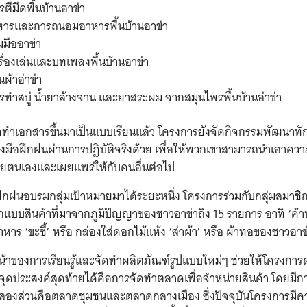
ารตีมีดพื้นบ้านอาข่า
ารและการถนอมอาหารพื้นบ้านอาข่า
มมืออาข่า
ครื่องเล่นและบทเพลงพื้นบ้านอาข่า
นผ้าอ่าข่า
การทำสบู่ น้ำยาล้างจาน และยาสระผม จากสมุนไพรพื้นบ้านอ่าข่า
ำเอกสารขึ้นมาเป็นแบบเรียนแล้ว โครงการยังจัดกิจกรรมพัฒนาทักษ
งมือฝึกฝนผ่านการปฏิบัติจริงด้วย เพื่อให้พวกเขาสามารถนำเอาความ
้วยตนเองและเผยแพร่ให้กับคนอื่นต่อไป
ฝึกฝนอบรมกลุ่มเป้าหมายมาได้ระยะหนึ่ง โครงการร่วมกับกลุ่มสมาชิก
บบสินค้าที่มาจากภูมิปัญญาของชาวอาข่าถึง 15 รายการ อาทิ ‘ค้าห
าหาร ‘ขะชี้’ หรือ กล่องใส่ดอกไม้แห้ง ‘ส่าผ้า’ หรือ ผ้าทอของชาวอาข่
้าของการเรียนรู้และจัดทำผลิตภัณฑ์รูปแบบใหม่ๆ ช่วยให้โครงการด
ุดประสงค์สุดท้ายได้คือการจัดทำตลาดเพื่อจำหน่ายสินค้า โดยมีก
นสองส่วนคือตลาดชุมชนและตลาดกลางเมือง ซึ่งปัจจุบันโครงการมีค