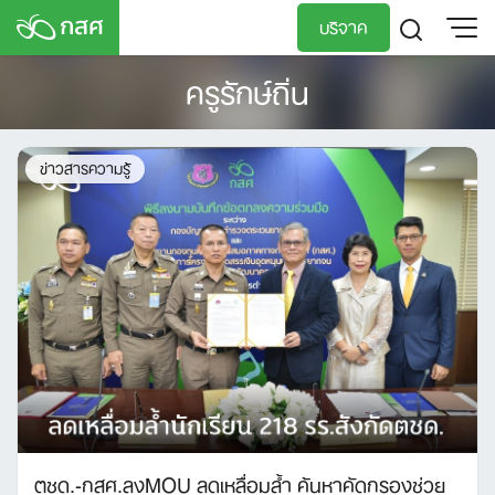
Skip
บริจาค
to
content
ครูรักษ์ถิ่น
TH
EN
ข่าวสารความรู้
ตชด.-กสศ.ลงMOU ลดเหลื่อมล้ำ ค้นหาคัดกรองช่วย