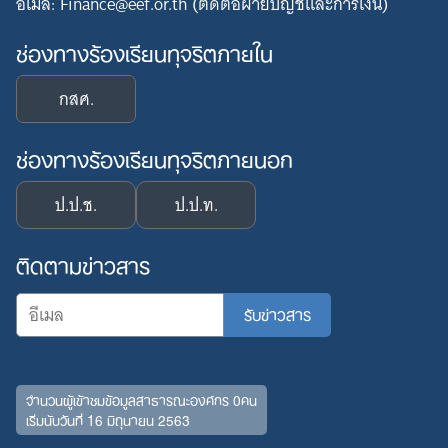
อีเมล: Finance@eef.or.th (ติดต่อฝ่ายบัญชีและการเงิน)
ช่องทางร้องเรียนทุจริตภายใน
กสศ.
ช่องทางร้องเรียนทุจริตภายนอก
ป.ป.ช.
ป.ป.ท.
ติดตามข่าวสาร
Search
for:
จำนวนผู้เข้าชมข้อมูลสาธารณะองค์กร 0คน
เริ่มนับวันที่ 16 มิถุนายน 2563