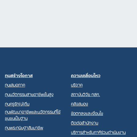
ทุนสร้างโอกาส
ความเคลื่อนไหว
ทุนเสมอภาค
บริจาค
ทุนนวัตกรรมสายอาชีพชั้นสูง
สถาบันวิจัย กสศ.
ทุนครูรัก(ษ์)ถิ่น
คลังสมอง
ทุนพัฒนาอาชีพและนวัตกรรมที่ใช้
ข้อตกลงและเงื่อนไข
ชุมชนเป็นฐาน
ติดต่อสำนักงาน
ทุนพระกนิษฐาสัมมาชีพ
บริการสำหรับภาคีร่วมดำเนินงาน