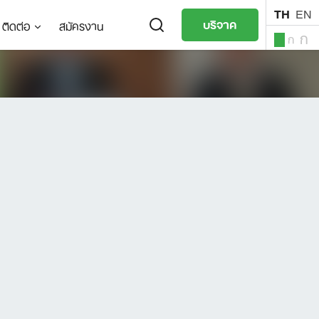
TH
EN
บริจาค
ติดต่อ
สมัครงาน
ก
ก
ก
TH
EN