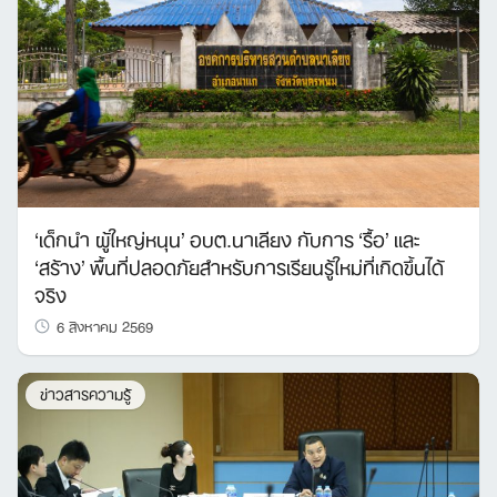
‘เด็กนำ ผู้ใหญ่หนุน’ อบต.นาเลียง กับการ ‘รื้อ’ และ
‘สร้าง’ พื้นที่ปลอดภัยสำหรับการเรียนรู้ใหม่ที่เกิดขึ้นได้
จริง
6 สิงหาคม 2569
ข่าวสารความรู้
Search
for: