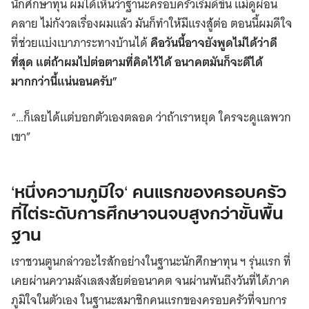
นักศึกษาทุน ผมได้เห็นว่าฐานะครอบครัวเริ่มดีขึ้น แม่ดูผ่อน
คลาย ไม่กังวลเรื่องผมแล้ว มันก็ทำให้มีแรงสู้ต่อ ตอนนี้ผมดีใจ
ที่ช่วยแบ่งเบาภาระทางบ้านได้
คือวันนี้อาจยังพูดไม่ได้ว่าดี
ที่สุด แต่ถ้าผมไปต่อตามที่คิดไว้ได้ อนาคตมันก็จะดีได้
มากกว่านี้แน่นอนครับ”
“…ก็เลยได้แต่บอกตัวเองตลอด ว่าถ้าเราหยุด ใครจะดูแลพวก
เขา”
‘
หนึ่งความภูมิใจ
‘
คนแรกของครอบครัว
ที่ไต่ระดับการศึกษาจนจบสูงกว่าขั้นพื้น
ฐาน
เราชวนตูนกล่าวอะไรสักอย่างในฐานะนักศึกษาทุน ฯ รุ่นแรก ที่
เคยผ่านความลังเลสงสัยต่ออนาคต จนผ่านพ้นถึงวันที่ได้ภาค
ภูมิใจในตัวเอง ในฐานะสมาชิกคนแรกของครอบครัวที่จบการ