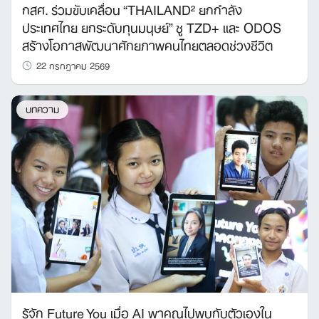
กสศ. ร่วมขับเคลื่อน “THAILAND² ยกกำลัง
ประเทศไทย ยกระดับทุนมนุษย์” ชู TZD+ และ ODOS
สร้างโอกาสพัฒนาศักยภาพคนไทยตลอดช่วงชีวิต
22 กรกฎาคม 2569
บทความ
รู้จัก Future You เมื่อ AI พาคุณไปพบกับตัวเองใน