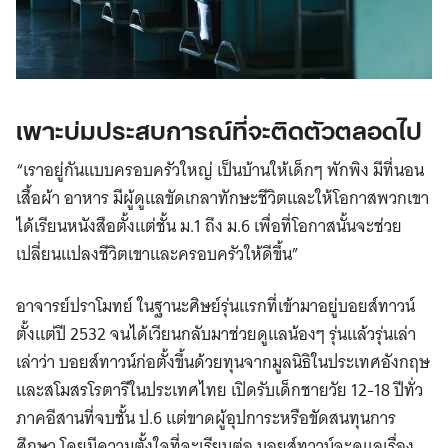
เพาะบ่มประสบการณ์ที่จะติดตัวตลอดไป
“เราอยู่กันแบบครอบครัวใหญ่ เป็นบ้านให้เด็กๆ พักพิง มีที่นอน
เสื้อผ้า อาหาร มีผู้ดูแลขัดเกลาทักษะชีวิตและให้โอกาสพวกเขา
ได้เรียนหนังสือตั้งแต่ชั้น ม.1 ถึง ม.6 เพื่อที่โอกาสนั้นจะช่วย
เปลี่ยนแปลงชีวิตเขาและครอบครัวให้ดีขึ้น”
อาจารย์ปราโมทย์ ในฐานะศิษย์รุ่นแรกที่เข้ามาอยู่บอยส์ทาวน์
ตั้งแต่ปี 2532 จนได้เวียนกลับมาช่วยดูแลน้องๆ รุ่นแล้วรุ่นเล่า
เล่าว่า บอยส์ทาวน์ก่อตั้งขึ้นด้วยทุนจากมูลนิธิในประเทศอังกฤษ
และสโมสรโรตารีในประเทศไทย เปิดรับเด็กชายวัย 12-18 ปีทั่ว
ภาคอีสานที่จบชั้น ป.6 แต่ขาดผู้อุปการะหรือขัดสนทุนการ
ศึกษา โดยมีความตั้งใจที่จะเรียนต่อ บอยส์ทาวน์จะดูแลเรื่อง