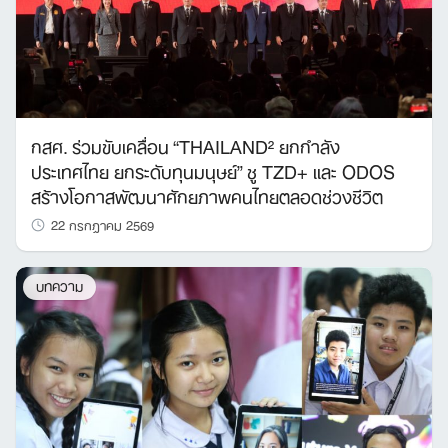
กสศ. ร่วมขับเคลื่อน “THAILAND² ยกกำลัง
ประเทศไทย ยกระดับทุนมนุษย์” ชู TZD+ และ ODOS
สร้างโอกาสพัฒนาศักยภาพคนไทยตลอดช่วงชีวิต
22 กรกฎาคม 2569
บทความ