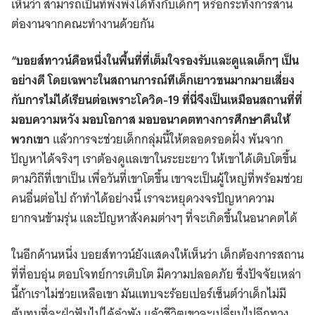
เห็นว่า สามารถเป็นที่พึ่งพิงได้ทั้งกับเด็กๆ หรือกระทั่งการสาน
ต่องานจากคณะทำงานด้วยกัน
“บอยส์ทาวน์คือหนึ่งในพื้นที่ที่เต็มใจรองรับและดูแลเด็กๆ เป็น
อย่างดี โดยเฉพาะในสถานการณ์ทีเด็กเยาวชนมากมายเสี่ยง
กับการไม่ได้เรียนต่อเพราะโควิด-19 ที่นี่จึงเป็นเหมือนสถานที่ที่
มอบความหวัง มอบโอกาส มอบอนาคตทางการศึกษาคืนให้
พวกเขา
แล้วการจะช่วยเด็กกลุ่มนี้ให้ตลอดรอดฝั่ง พ้นจาก
ปัญหาได้จริงๆ เราต้องดูแลเขาในระยะยาว ให้เขาได้เติบโตขึ้น
ตามวิถีที่เขาเป็น เพื่อวันที่เขาโตขึ้น เขาจะเป็นผู้ใหญ่ที่พร้อมช่วย
คนอื่นต่อไป ถ้าทำได้อย่างนี้ เราจะหยุดวงจรปัญหาความ
ยากจนข้ามรุ่น และปัญหาสังคมต่างๆ ที่จะเกิดขึ้นในอนาคตได้
ในอีกด้านหนึ่ง บอยส์ทาวน์ยังแสดงให้เห็นว่า เด็กต้องการสถาน
ที่ที่อบอุ่น ตอบโจทย์การเติบโต มีความปลอดภัย ซึ่งปัจจัยเหล่า
นี้ถ้าเราไม่ช่วยเหลือเขา มันแทบจะร้อยเปอร์เซ็นต์ว่าเด็กไม่มี
ต้นทุนที่จะฝ่าฟันไปได้ลำพัง แล้วชีวิตเขาจะเปลี่ยนไปอีกทาง