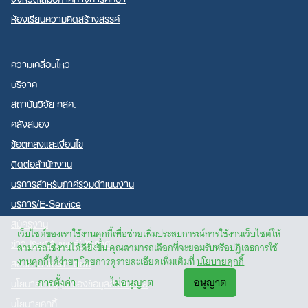
ห้องเรียนความคิดสร้างสรรค์
ความเคลื่อนไหว
บริจาค
สถาบันวิจัย กสศ.
คลังสมอง
ข้อตกลงและเงื่อนไข
ติดต่อสำนักงาน
บริการสำหรับภาคีร่วมดำเนินงาน
บริการ/E-Service
สมัครงาน
เว็บไซต์ของเราใช้งานคุกกี้เพื่อช่วยเพิ่มประสบการณ์การใช้งานเว็บไซต์ให้
ข่าวประชาสัมพันธ์/ประกาศ
สามารถใช้งานได้ดียิ่งขึ้น คุณสามารถเลือกที่จะยอมรับหรือปฏิเสธการใช้
งานคุกกี้ได้ง่ายๆ โดยการดูรายละเอียดเพิ่มเติมที่
นโยบายคุกกี้
สอบถาม-แนะนำ-ติชม
นโยบายการคุ้มครองข้อมูลส่วนบุคคล
การตั้งค่า
ไม่อนุญาต
อนุญาต
นโยบายคุกกี้