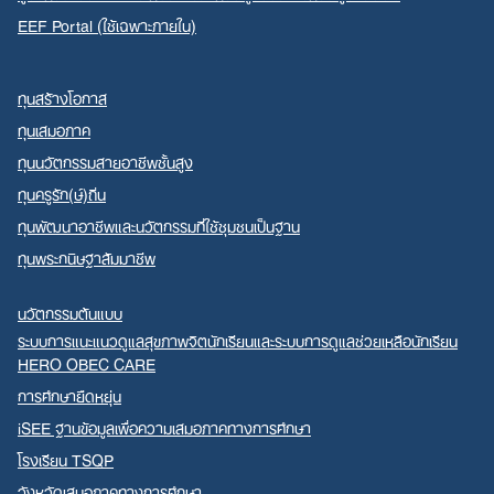
EEF Portal (ใช้เฉพาะภายใน)
ทุนสร้างโอกาส
ทุนเสมอภาค
ทุนนวัตกรรมสายอาชีพชั้นสูง
ทุนครูรัก(ษ์)ถิ่น
ทุนพัฒนาอาชีพและนวัตกรรมที่ใช้ชุมชนเป็นฐาน
ทุนพระกนิษฐาสัมมาชีพ
นวัตกรรมต้นแบบ
ระบบการแนะแนวดูแลสุขภาพจิตนักเรียนและระบบการดูแลช่วยเหลือนักเรียน
HERO OBEC CARE
การศึกษายืดหยุ่น
iSEE ฐานข้อมูลเพื่อความเสมอภาคทางการศึกษา
โรงเรียน TSQP
จังหวัดเสมอภาคทางการศึกษา