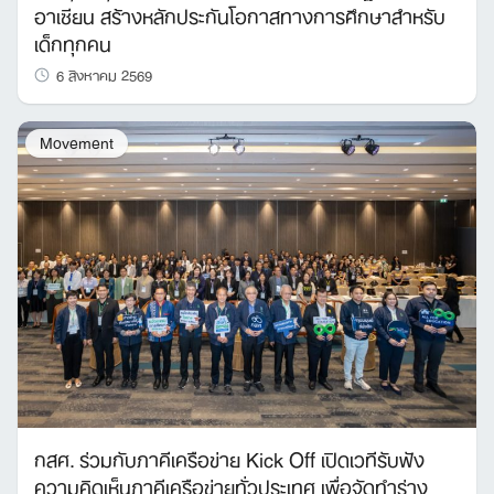
อาเซียน สร้างหลักประกันโอกาสทางการศึกษาสำหรับ
Search
เด็กทุกคน
for:
6 สิงหาคม 2569
Movement
กสศ. ร่วมกับภาคีเครือข่าย Kick Off เปิดเวทีรับฟัง
ความคิดเห็นภาคีเครือข่ายทั่วประเทศ เพื่อจัดทำร่าง