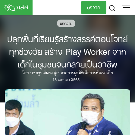
Skip
บริจาค
to
content
TH
EN
บทความ
ปลุกพื้นที่เรียนรู้สร้างสรรค์ตอบโจทย์
ทุกช่วงวัย สร้าง Play Worker จาก
เด็กในชุมชนจนกลายเป็นอาชีพ
โดย : เชษฐา มั่นคง ผู้อำนวยการมูลนิธิเพื่อการพัฒนาเด็ก
18 เมษายน 2565