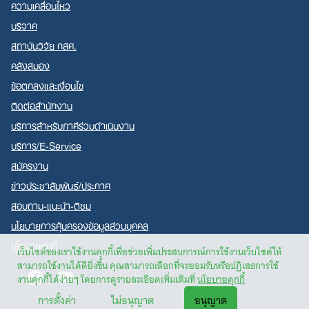
ความเคลื่อนไหว
บริจาค
สถาบันวิจัย กสศ.
คลังสมอง
ข้อตกลงและเงื่อนไข
ติดต่อสำนักงาน
บริการสำหรับภาคีร่วมดำเนินงาน
บริการ/E-Service
สมัครงาน
ข่าวประชาสัมพันธ์/ประกาศ
สอบถาม-แนะนำ-ติชม
นโยบายการคุ้มครองข้อมูลส่วนบุคคล
นโยบายคุกกี้
เว็บไซต์ของเราใช้งานคุกกี้เพื่อช่วยเพิ่มประสบการณ์การใช้งานเว็บไซต์ให้
สามารถใช้งานได้ดียิ่งขึ้น คุณสามารถเลือกที่จะยอมรับหรือปฏิเสธการใช้
Facebook
Youtube
งานคุกกี้ได้ง่ายๆ โดยการดูรายละเอียดเพิ่มเติมที่
นโยบายคุกกี้
การตั้งค่า
ไม่อนุญาต
อนุญาต