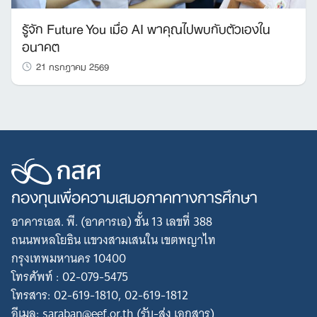
รู้จัก Future You เมื่อ AI พาคุณไปพบกับตัวเองใน
อนาคต
21 กรกฎาคม 2569
กองทุนเพื่อความเสมอภาคทางการศึกษา
อาคารเอส. พี. (อาคารเอ) ชั้น 13 เลขที่ 388
ถนนพหลโยธิน แขวงสามเสนใน เขตพญาไท
กรุงเทพมหานคร 10400
โทรศัพท์ : 02-079-5475
โทรสาร: 02-619-1810, 02-619-1812
อีเมล: saraban@eef.or.th (รับ-ส่ง เอกสาร)