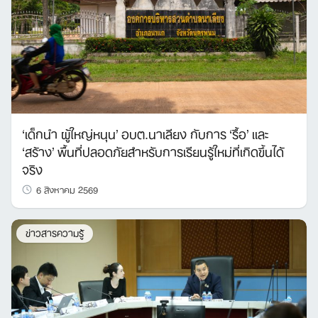
‘เด็กนำ ผู้ใหญ่หนุน’ อบต.นาเลียง กับการ ‘รื้อ’ และ
‘สร้าง’ พื้นที่ปลอดภัยสำหรับการเรียนรู้ใหม่ที่เกิดขึ้นได้
จริง
6 สิงหาคม 2569
ข่าวสารความรู้