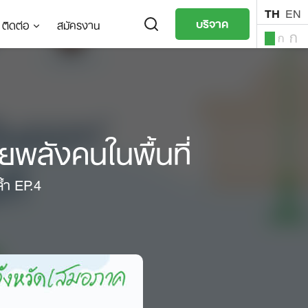
TH
EN
บริจาค
ติดต่อ
สมัครงาน
ก
ก
ก
TH
EN
วยพลังคนในพื้นที่
ล้ำ EP.4