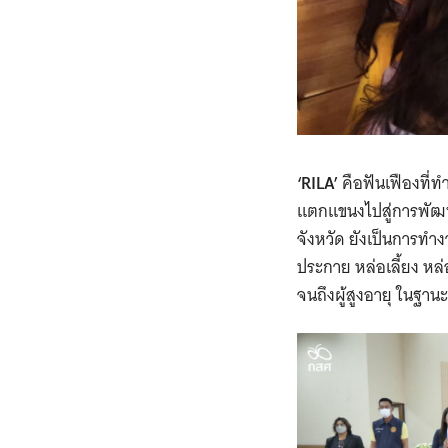
‘RILA’
คือฟันเฟืองที่
แตกแขนงไปสู่การพัฒน
จังหวัด ยังเป็นการทำงา
ประกาย หล่อเลี้ยง หล
จนถึงผู้สูงอายุ ในฐานะ