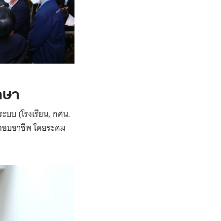
กษา
ระบบ (โรงเรียน, กศน.
ระกอบอาชีพ โดยระดม