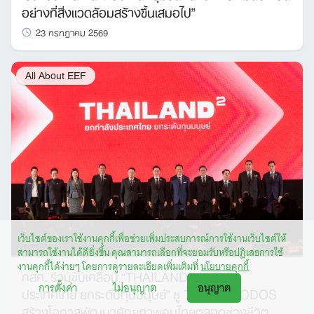
อย่างที่สิ่งแวดล้อมสร้างขึ้นเสมอไป”
23 กรกฎาคม 2569
All About EEF
เว็บไซต์ของเราใช้งานคุกกี้เพื่อช่วยเพิ่มประสบการณ์การใช้งานเว็บไซต์ให้
สามารถใช้งานได้ดียิ่งขึ้น คุณสามารถเลือกที่จะยอมรับหรือปฏิเสธการใช้
งานคุกกี้ได้ง่ายๆ โดยการดูรายละเอียดเพิ่มเติมที่
นโยบายคุกกี้
กสศ. ร่วมขับเคลื่อน “THAILAND² ยกกำลัง
การตั้งค่า
ไม่อนุญาต
อนุญาต
ประเทศไทย ยกระดับทุนมนุษย์” ชู TZD+ และ ODOS
สร้างโอกาสพัฒนาศักยภาพคนไทยตลอดช่วงชีวิต