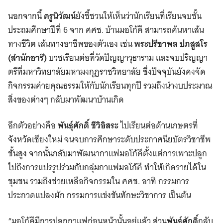
นอกจากนี้
ครูนิวัฒน์
ยังชี้ชวนให้เห็นว่านักเรียนที่เรียนจบชั้น
ประถมศึกษาปีที่ 6 จาก ศศช. บ้านมอโก้คี สามารถค้นหาเส้น
ทางชีวิต เส้นทางอาชีพของตัวเอง เช่น
พระปรีชาพล ปภสูสโร
(สำนักอารี)
บวชเรียนต่อที่วัดปัญญาวุธาราม และจบปริญญา
ตรีที่มหาวิทยาลัยมหามงกุฏราชวิทยาลัย ซึ่งปัจจุบันยังคงจัด
Search
กิจกรรมค่ายคุณธรรมให้กับนักเรียนทุกปี รวมถึงนำงบประมาณ
for:
สิ่งของต่างๆ กลับมาพัฒนาบ้านเกิด
อีกตัวอย่างคือ
พันธุ์ศักดิ์ ชีวิอิสระ
ไปเรียนต่อด้านเกษตรที่
จังหวัดเชียงใหม่ จนจบการศึกษาระดับประกาศนียบัตรวิชาชีพ
ชั้นสูง จากนั้นกลับมาพัฒนากาแฟมอโก้คีตั้งแต่การเพาะปลูก
ไปถึงการแปรรูปร่วมกับกลุ่มกาแฟมอโก้คี ทำให้เกิดรายได้ใน
ชุมชน รวมถึงช่วยเหลือกิจกรรมใน ศศช. อาทิ กรรมการ
ประกวดแปลงผัก กรรมการแข่งขันทักษะวิชาการ เป็นต้น
“มอโก้คีมีการปลูกกาแฟก่อนหน้านั้นอยู่แล้ว ส่วน
พันธ์ศักดิ์
กลับ