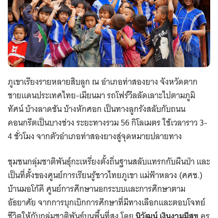
ภูเขาเรียงรายหลายสิบลูก ณ อำเภอท่าสองยาง จังหวัดตาก
ชายแดนประเทศไทย-เมียนมา รถโฟร์วีลลัดเลาะไปตามภูมิ
ทัศน์ บ้างลาดชัน บ้างหักศอก เป็นทางลูกรังสลับกับถนน
คอนกรีตเป็นบางช่วง ระยะทางรวม 56 กิโลเมตร ใช้เวลาราว 3-
4 ชั่วโมง จากตัวอำเภอท่าสองยางสู่จุดหมายปลายทาง
ชุมชนกลุ่มชาติพันธุ์กะเหรี่ยงตั้งถิ่นฐานสลับแทรกกับผืนป่า และ
เป็นที่ตั้งของศูนย์การเรียนรู้ชาวไทยภูเขา แม่ฟ้าหลวง (ศศช.)
บ้านมอโก้คี ศูนย์การศึกษานอกระบบและการศึกษาตาม
อัธยาศัย จากการบุกเบิกการศึกษาที่มีทางเลือกและตอบโจทย์
ชีวิตให้กับกลุ่มชาติพันธุ์บนพื้นที่สูง โดย
นิวัฒน์ เงินงามมีสุข
ครู