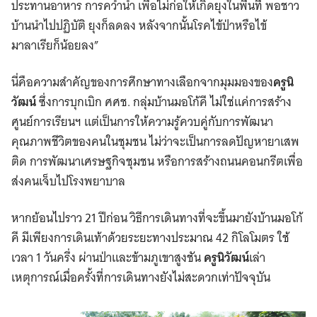
ประทานอาหาร การคว่ำน้ำ เพื่อไม่ก่อให้เกิดยุงในพื้นที่ พอชาว
บ้านนำไปปฏิบัติ ยุงก็ลดลง หลังจากนั้นโรคไข้ป่าหรือไข้
มาลาเรียก็น้อยลง”
นี่คือความสำคัญของการศึกษาทางเลือกจากมุมมองของ
ครูนิ
วัฒน์
ซึ่งการบุกเบิก ศศช. กลุ่มบ้านมอโก้คี ไม่ใช่แค่การสร้าง
ศูนย์การเรียนฯ แต่เป็นการให้ความรู้ควบคู่กับการพัฒนา
คุณภาพชีวิตของคนในชุมชน ไม่ว่าจะเป็นการลดปัญหายาเสพ
ติด การพัฒนาเศรษฐกิจชุมชน หรือการสร้างถนนคอนกรีตเพื่อ
ส่งคนเจ็บไปโรงพยาบาล
หากย้อนไปราว 21 ปีก่อน วิธีการเดินทางที่จะขึ้นมายังบ้านมอโก้
คี มีเพียงการเดินเท้าด้วยระยะทางประมาณ 42 กิโลโมตร ใช้
เวลา 1 วันครึ่ง ผ่านป่าและข้ามภูเขาสูงชัน
ครูนิวัฒน์
เล่า
เหตุการณ์เมื่อครั้งที่การเดินทางยังไม่สะดวกเท่าปัจจุบัน