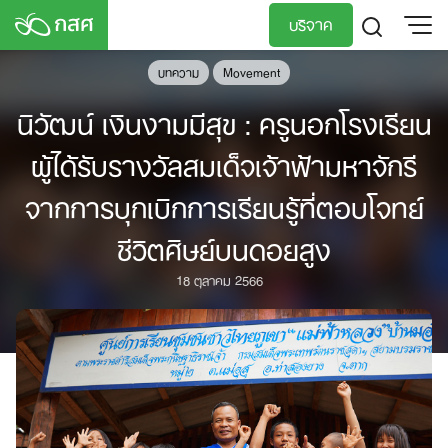
Skip
บริจาค
to
content
บทความ
Movement
TH
EN
นิวัฒน์ เงินงามมีสุข : ครูนอกโรงเรียน
ผู้ได้รับรางวัลสมเด็จเจ้าฟ้ามหาจักรี
จากการบุกเบิกการเรียนรู้ที่ตอบโจทย์
ชีวิตศิษย์บนดอยสูง
18 ตุลาคม 2566