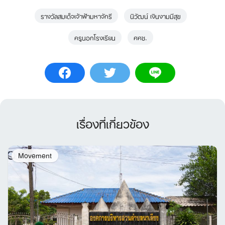
รางวัลสมเด็จเจ้าฟ้ามหาจักรี
นิวัฒน์ เงินงามมีสุข
ครูนอกโรงเรียน
ศศช.
เรื่องที่เกี่ยวข้อง
Movement