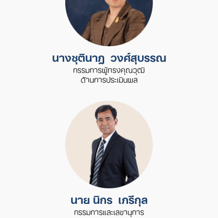
นางชุตินาฏ วงศ์สุบรรณ
กรรมการผู้ทรงคุณวุฒิ
ด้านการประเมินผล
นาย นิกร เภรีกุล
กรรมการและเลขานุการ