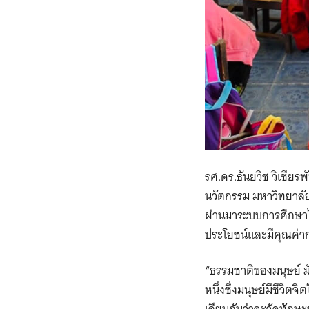
รศ.ดร.ธันยวิช วิเชียร
นวัตกรรม มหาวิทยาลัย
ผ่านมาระบบการศึกษาไทย​
ประโยชน์และมีคุณค่าก
“ธรรมชาติของมนุษย์ มั
หนึ่ง​ซึ่งมนุษย์มีชีว