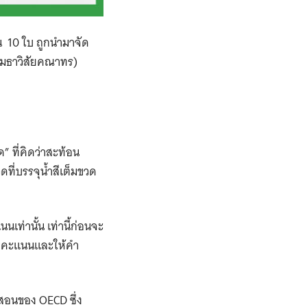
น 10 ใบ ถูกนำมาจัด
ำ(เมธาวิสัยคณาทร)
” ที่คิดว่าสะท้อน
วดที่บรรจุน้ำสีเต็มขวด
ท่านั้น เท่านี้​ก่อนจะ
ปผลคะแนนและให้คำ
รสอนของ OECD ซึ่ง​