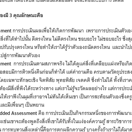
ะของปลาโดยให้ปลาปีนต้นไม้เหมือนลิง ซึ่งสะท้อนระบบการวัดผล”​
เองมี 3 คุณลักษณะคือ
sment
การประเมินผลเพื่อให้เกิดการพัฒนา เพราะการประเมินตัวเองข
ิ่งที่ได้ทำไปนั้น ดีตรงไหน ไม่ดีตรงไหน ชอบอะไร ไม่ชอบอะไร ซึ่งสุ
้ไขปรับปรุงตรงไหน
หรือทำให้เราได้รู้ว่าตัวเองถนัดตรงไหน และนำไป
ไปสู่การพัฒนาตัวเอง
sment
​ การประเมินตามสภาพจริง ไม่ได้ดูแค่สิ่งที่เคลือบแฝงหรือเก
ข้อสอบมีการติวหนึ่งคืนก่อนก็ทำได้ แต่คำถามคือ ครบตามวัตถุประส
 โดย
เฉพาะทักษะเชิง จิตพิสัย พุทธพิสัย ​เจตคติ ซึ่งทำไม่ได้ ​ทั้งที่เ
องมีสิ่งที่พึงได้ระหว่างทาง แต่เราไม่รู้จะวัดผลอย่างไร แต่การประเม
้เราฟังในมุมที่เราอาจไม่ทันได้เห็นเขา เป็นการสะท้อนตัวเองซึ่งครูท
ง และมีเพื่อนๆ เป็นพยาน
edded Assessment
คือ การประเมินเป็นกิจกรรมหนึ่งของการพัฒนา
งเช่นเขาจะต้องพูดถึงสิ่งที่เขาได้รับทั้งในแง่องค์ความรู้ สาระวิชาก
 การทบทวนสิ่งเหล่านี้คือการตกผลึกความรู้ บางครั้งถ้าเราไม่ได้มา