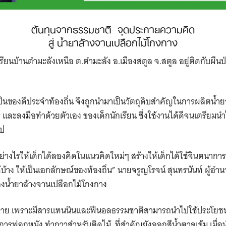
ต้นทุนจากธรรมชาติ จุดประกายความคิด
สู่ น้ำยาล้างจานเปลือกไม้โกงกาง
รียนบ้านตำมะลังเหนือ ต.ตำมะลัง อ.เมืองสตูล จ.สตูล อยู่ติดกับผืน
เป็นของดีประจำท้องถิ่น จึงถูกนำมาเป็นวัตถุดิบสำคัญในการผลิตน้ำยาล
และลงมือทำด้วยตัวเอง ของเด็กนักเรียน ​ซึ่งใช้งานได้ดีจนเตรียม
ไป
ย่างไรให้เด็กได้ลองคิดในแนวคิดใหม่ๆ สร้างให้เด็กได้ใช้จินตนาการ ว
้าง ให้เป็นเอกลักษณ์ของท้องถิ่น” นายจรูญโรจน์ สุนทรนันท์ ผู้อำ
ปของน้ำยาล้างจานเปลือกไม้โกงกาง
มาย เพราะมีสารแทนนินและฟีนอลธรรมชาติ​สามารถนำไปใช้ประโยชน์
นการฟอกหนัง ​ทำกาวสำหรับติดไม้ ที่สำคัญยังออกสีน้ำตาลเข้ม เมื