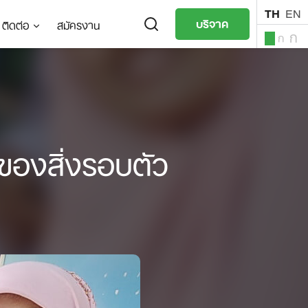
TH
EN
บริจาค
ติดต่อ
สมัครงาน
ก
ก
ก
TH
EN
ของสิ่งรอบตัว​