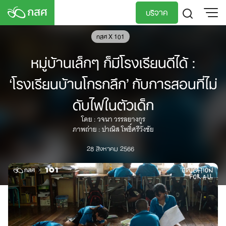
Skip
บริจาค
to
content
กสศ X 101
TH
EN
หมู่บ้านเล็กๆ ก็มีโรงเรียนดีได้ :
‘โรงเรียนบ้านโกรกลึก’ กับการสอนที่ไม่
ดับไฟในตัวเด็ก
โดย : วจนา วรรลยางกูร
ภาพถ่าย : ปาณิส โพธิ์ศรีวังชัย
28 สิงหาคม 2566