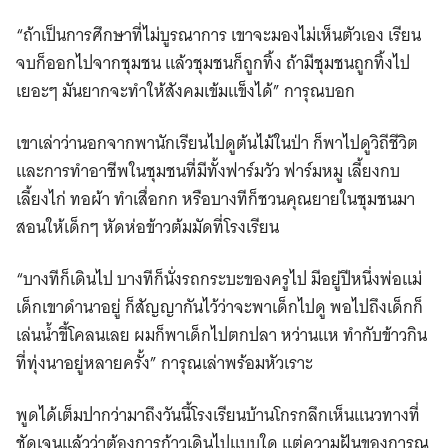
“ถ้าเป็นการศึกษาที่ไม่บูรณาการ เขาจะมองไม่เห็นตัวเอง เรียน
จบก็ออกไปจากชุมชน แล้วชุมชนก็ถูกทิ้ง ถ้ามีชุมชนถูกทิ้งไป
เยอะๆ มันยากจะทำให้สังคมเข้มแข็งได้” การุณบอก
เขาเล่าว่านอกจากพานักเรียนไปดูต้นไม้ในป่า ก็พาไปดูวิถีชีวิต
และการทำอาชีพในชุมชนที่มีทั้งฟาร์มวัว ฟาร์มหมู เลี้ยงกบ
เลี้ยงไก่ ทอผ้า ทำเสื่อกก หรือบางทีก็ชวนคุณยายในชุมชนมา
สอนให้เด็กๆ หัดห่อข้าวต้มมัดที่โรงเรียน
“บางทีก็เดินไป บางทีก็นั่งรถกระบะของครูไป มีอยู่ปีหนึ่งพ่อแม่
เด็กเขาดำนาอยู่ ก็สัญญากันไว้ว่าจะพาเด็กไปดู พอไปถึงเด็กก็
เล่นน้ำขี้โคลนเลย ผมก็พาเด็กไปตกปลา หว่านแห ทำกับข้าวกิน
ที่ทุ่งนาอยู่หลายครั้ง” การุณเล่าพร้อมหัวเราะ
พูดได้เต็มปากว่ามาถึงวันนี้โรงเรียนบ้านโกรกลึกเห็นแนวทางที่
ชัดเจนแล้วว่าต้องการก้าวเดินไปแบบใด แต่ความฝันของการุณ