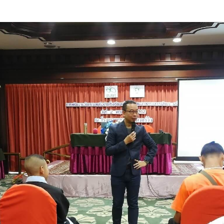
Search
for: