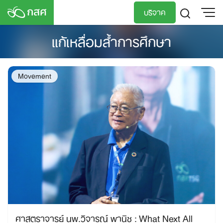
Skip
บริจาค
to
content
แก้เหลื่อมล้ำการศึกษา
TH
EN
Movement
ศาสตราจารย์ นพ.วิจารณ์ พานิช : What Next All