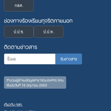
กสศ.
ช่องทางร้องเรียนทุจริตภายนอก
ป.ป.ช.
ป.ป.ท.
ติดตามข่าวสาร
จำนวนผู้เข้าชมข้อมูลสาธารณะองค์กร 0คน
Search
เริ่มนับวันที่ 16 มิถุนายน 2563
for:
เกี่ยวกับ กสศ.