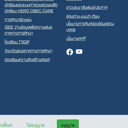
นักเรียนและระบบการดูแลช่วยเหลือ
ข่าวประชาสัมพันธ์/ประกาศ
นักเรียน HERO OBEC CARE
สอบถาม-แนะนำ-ติชม
การศึกษายืดหยุ่น
นโยบายการคุ้มครองข้อมูลส่วน
iSEE ฐานข้อมูลเพื่อความเสมอ
บุคคล
ภาคทางการศึกษา
นโยบายคุกกี้
โรงเรียน TSQP
จังหวัดเสมอภาคทางการศึกษา
Facebook
Youtube
ห้องเรียนความคิดสร้างสรรค์
รตั้งค่า
ไม่อนุญาต
อนุญาต