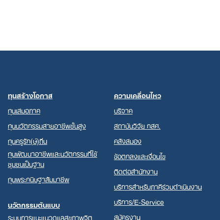
ทุนสร้างโอกาส
ความเคลื่อนไหว
ทุนเสมอภาค
บริจาค
ทุนนวัตกรรมสายอาชีพชั้นสูง
สถาบันวิจัย กสศ.
ทุนครูรัก(ษ์)ถิ่น
คลังสมอง
ทุนพัฒนาอาชีพและนวัตกรรมที่ใช้
ข้อตกลงและเงื่อนไข
ชุมชนเป็นฐาน
ติดต่อสำนักงาน
ทุนพระกนิษฐาสัมมาชีพ
บริการสำหรับภาคีร่วมดำเนินงาน
บริการ/E-Service
นวัตกรรมต้นแบบ
สมัครงาน
ระบบการแนะแนวดูแลสุขภาพจิต