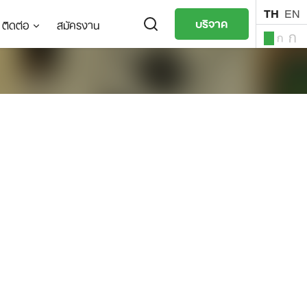
TH
EN
บริจาค
ติดต่อ
สมัครงาน
ก
ก
ก
TH
EN