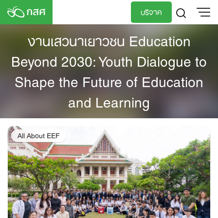
Skip
บริจาค
to
content
งานเสวนาเยาวชน Education
TH
EN
Beyond 2030: Youth Dialogue to
Shape the Future of Education
and Learning
All About EEF