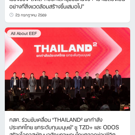
อย่างที่สิ่งแวดล้อมสร้างขึ้นเสมอไป”
23 กรกฎาคม 2569
All About EEF
กสศ. ร่วมขับเคลื่อน “THAILAND² ยกกำลัง
ประเทศไทย ยกระดับทุนมนุษย์” ชู TZD+ และ ODOS
สร้างโอกาสพัฒนาศักยภาพคนไทยตลอดช่วงชีวิต