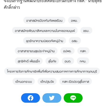
จึงเป็นรากฐานพัฒนาประเทศต่อไปร่วมกับทาง กสศ.” นายสุทธิ
ศักดิ์กล่าว
อาสาสมัครป้องกันภัยพลเรือน
อพม.
อาสาสมัครพัฒนาสังคมและความมั่นคงของมนุษย์
ชรบ.
ชุดรักษาความปลอดภัยหมู่บ้าน
อสม.
อาสาสาธารณสุขประจำหมู่บ้าน
อปพร.
กสศ.
สุทธิศักดิ์ เพ็ชรผึ้ง
สุโขทัย
อบต.
กศน.
โครงการจัดการศึกษาเชิงพื้นที่เพื่อความเสมอภาคทางการศึกษากาญจนบุรี
เด็กนอกระบบ
เด็กปฐมวัย
กสศ.เปิดประตูสู่โอกาส