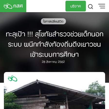
Skip
บริจาค
to
content
TH
EN
โอกาสเปลี่ยนชีวิต
ทะลุเป้า !!! สุโขทัยสำรวจช่วยเด็กนอก
ระบบ ผนึกกำลังท้องถิ่นดึงเยาวชน
เข้าระบบการศึกษา
28 สิงหาคม 2562